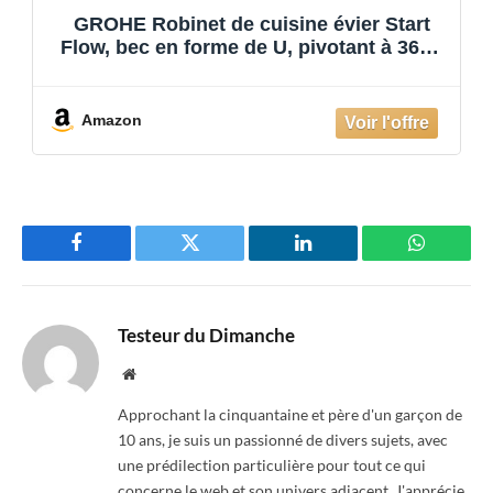
GROHE Mitigeur Évier, Bec Haut, Chromé
Bauedge 31367000 (Import Allemagne)
Amazon
Facebook
Twitter
LinkedIn
WhatsAp
Testeur du Dimanche
Website
Approchant la cinquantaine et père d'un garçon de
10 ans, je suis un passionné de divers sujets, avec
une prédilection particulière pour tout ce qui
concerne le web et son univers adjacent. J'apprécie