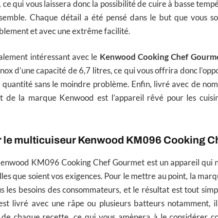
ce qui vous laissera donc la possibilité de cuire à basse tempé
emble. Chaque détail a été pensé dans le but que vous s
ablement et avec une extrême facilité.
galement intéressant avec le
Kenwood Cooking Chef Gourm
nox d’une capacité de 6,7 litres, ce qui vous offrira donc l’op
 quantité sans le moindre problème. Enfin, livré avec de no
t de la marque Kenwood est l’appareil rêvé pour les cuisi
ur le multicuiseur Kenwood KM096 Cooking 
Kenwood KM096 Cooking Chef Gourmet est un appareil qui n
lles que soient vos exigences. Pour le mettre au point, la mar
s les besoins des consommateurs, et le résultat est tout sim
l est livré avec une râpe ou plusieurs batteurs notamment, 
s de chaque recette, ce qui vous amènera à le considérer 