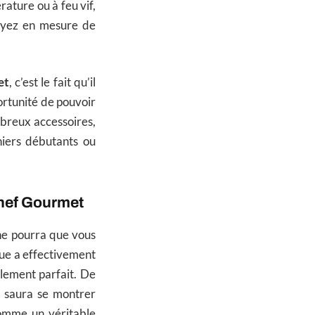
rature ou à feu vif,
oyez en mesure de
et
, c’est le fait qu’il
portunité de pouvoir
mbreux accessoires,
niers débutants ou
Chef Gourmet
e pourra que vous
que a effectivement
plement parfait. De
il saura se montrer
comme un véritable