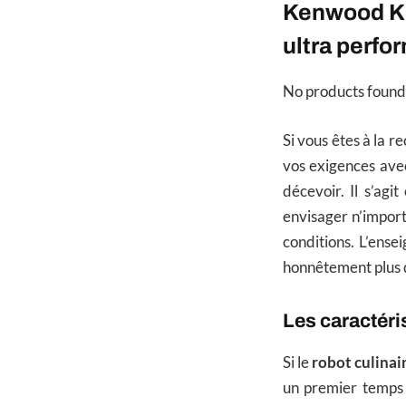
Kenwood KM
ultra perfor
No products found
Si vous êtes à la 
vos exigences avec 
décevoir. Il s’ag
envisager n’import
conditions. L’ense
honnêtement plus q
Les caractér
Si le
robot culin
un premier temps 