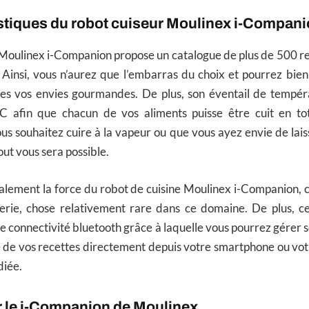
stiques du robot cuiseur Moulinex i-Compan
 Moulinex i-Companion propose un catalogue de plus de 500 re
. Ainsi, vous n’aurez que l’embarras du choix et pourrez bi
outes vos envies gourmandes. De plus, son éventail de tempér
 afin que chacun de vos aliments puisse être cuit en tot
us souhaitez cuire à la vapeur ou que vous ayez envie de laiss
tout vous sera possible.
alement la force du robot de cuisine Moulinex i-Companion, c’es
serie, chose relativement rare dans ce domaine. De plus, 
e connectivité bluetooth grâce à laquelle vous pourrez gérer
e de vos recettes directement depuis votre smartphone ou vot
diée.
r le i-Companion de Moulinex