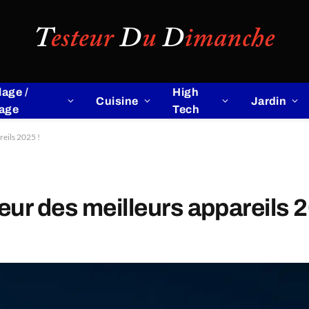
lage /
High
Cuisine
Jardin
lage
Tech
eils 2025 !
ur des meilleurs appareils 2