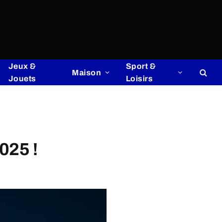
Jeux &
Sport &
Maison
Jouets
Loisirs
025 !