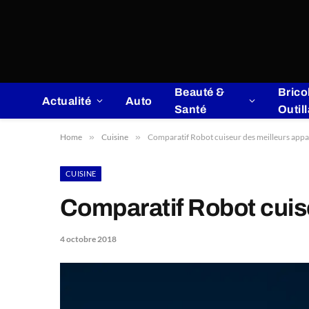
Beauté &
Brico
Actualité
Auto
Santé
Outil
Home
»
Cuisine
»
Comparatif Robot cuiseur des meilleurs appar
CUISINE
Comparatif Robot cuise
4 octobre 2018