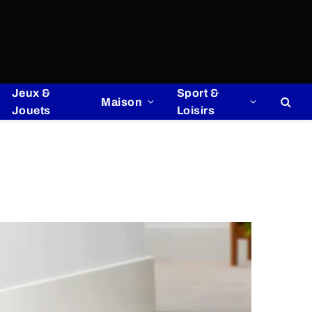
Jeux &
Sport &
Maison
Jouets
Loisirs