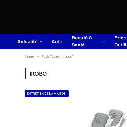
Beauté &
Brico
Actualité
Auto
Santé
Outil
Home
»
Posts Tagged "irobot"
IROBOT
ENTRETIEN DE LA MAISON