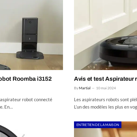
iRobot Roomba i3152
Avis et test Aspirateu
By
Martial
10 mai 2024
t aspirateur robot connecté
Les aspirateurs robots sont plé
re. En…
L’un des modèles les plus en v
ENTRETIEN DE LA MAISON