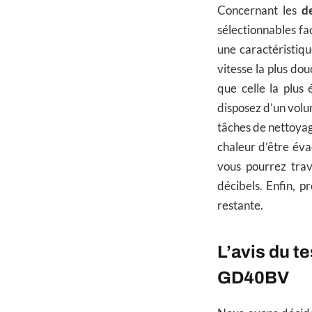
Concernant les
d
sélectionnables fac
une caractéristiq
vitesse la plus do
que celle la plus
disposez d’un volu
tâches de nettoyage
chaleur d’être éva
vous pourrez tra
décibels. Enfin, 
restante.
L’avis du t
GD40BV