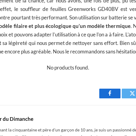
ment de la chance, car nous avons, une fois de plus, pu tes
 effet, le souffleur de feuilles Greenworks GD40BV est ve
ontre pourtant très performant. Son utilisation sur batterie s
dèle filaire et plus écologique qu’un modèle thermique
. 
oix et pouvons adapter l’utilisation à ce que l’on a à faire. L’at
t sa légèreté qui nous permet de nettoyer sans effort. Bien sûr
he encore plus agréable. Nous le recommandons sans hésitatio
No products found.
Facebook
T
r du Dimanche
nt la cinquantaine et père d'un garçon de 10 ans, je suis un passionné de