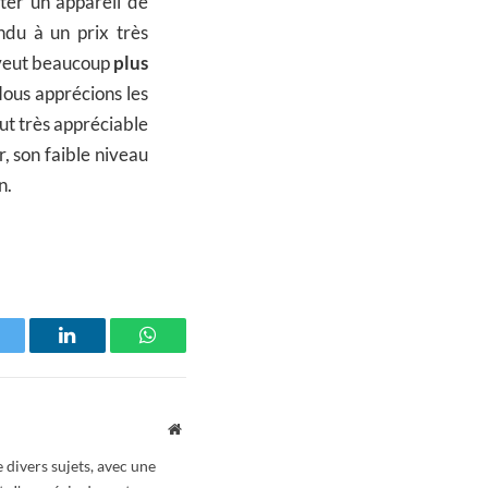
ter un appareil de
ndu à un prix très
e veut beaucoup
plus
Nous apprécions les
out très appréciable
, son faible niveau
n.
witter
LinkedIn
WhatsApp
Website
 divers sujets, avec une