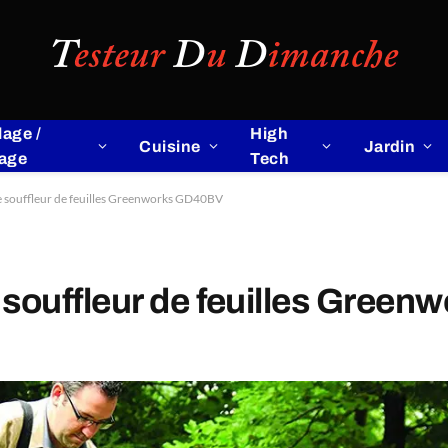
lage /
High
Cuisine
Jardin
lage
Tech
r le souffleur de feuilles Greenworks GD40BV
 le souffleur de feuilles Gre