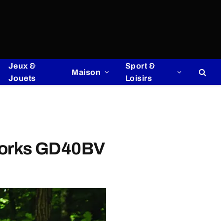
Jeux &
Sport &
Maison
Jouets
Loisirs
enworks GD40BV