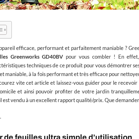
ppareil efficace, performant et parfaitement maniable ? Gre
uilles Greenworks GD40BV
pour vous combler ! En effet,
ctéristiques techniques de ce produit pour vous démontrer s
et maniable, à la fois performant et très efficace pour nettoye
ourez vite cet article et laissez-vous guider pour le recevoir
omicile et ainsi pouvoir profiter de votre jardin tranquille
: il est vendu à un excellent rapport qualité/prix. Que demande
.
 de feuilles ultra simple d’utilisation