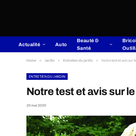
Beauté &
Brico
Actualité
Auto
Santé
Outil
Home
»
Jardin
»
Entretien du jardin
»
Notre test et avis su
ENTRETIEN DU JARDIN
Notre test et avis sur
20 mai 2020