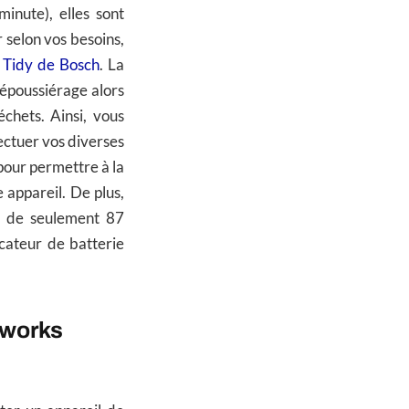
inute), elles sont
r selon vos besoins,
 Tidy de Bosch
. La
dépoussiérage alors
chets. Ainsi, vous
ectuer vos diverses
 pour permettre à la
 appareil. De plus,
e de seulement 87
cateur de batterie
enworks