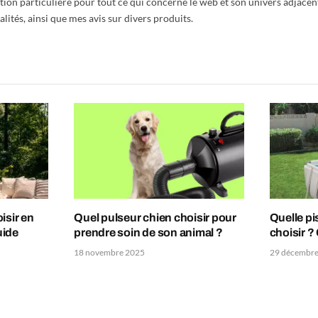
tion particulière pour tout ce qui concerne le web et son univers adjacen
alités, ainsi que mes avis sur divers produits.
isir en
Quel pulseur chien choisir pour
Quelle pi
uide
prendre soin de son animal ?
choisir ?
18 novembre 2025
29 décembre