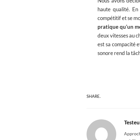
Nous avons décidé
haute qualité. En
compétitif et se m
pratique qu’un mo
deux vitesses au ch
est sa compacité e
sonore rend la tâc
SHARE.
Testeu
Approcha