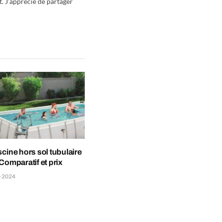
t. J'apprécie de partager
scine hors sol tubulaire
 Comparatif et prix
 2024