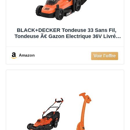
BLACK+DECKER Tondeuse 33 Sans Fil,
Tondeuse Ã€ Gazon Electrique 36V Livrée
Avec 2 Batteries 2,5 Ah, 5 Hauteurs
Réglables De 25 Ã€ 65 Mm, Fonction
Mulching, Idéale Jusqu'à 500m²,
Amazon
BCMW3336L2-QW