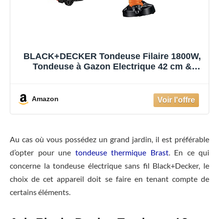
BLACK+DECKER Tondeuse Filaire 1800W,
Tondeuse à Gazon Electrique 42 cm &
Coupe-Bordures Filaire 350W, Coupe-
Bordures Electrique 25 cm avec 2
Poignées, Déroulement du Fil par Frappe
Amazon
au Sol
Au cas où vous possédez un grand jardin, il est préférable
d’opter pour une
tondeuse thermique Brast
. En ce qui
concerne la tondeuse électrique sans fil Black+Decker, le
choix de cet appareil doit se faire en tenant compte de
certains éléments.