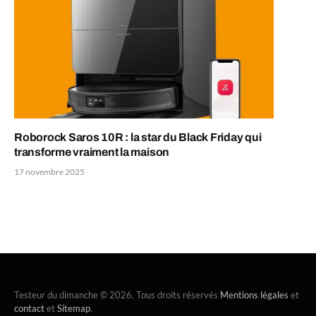
Roborock Saros 10R : la star du Black Friday qui
transforme vraiment la maison
17 novembre 2025
Testeur du dimanche © 2026. Tous droits réservés
Mentions légales
et
contact
et
Sitemap
.