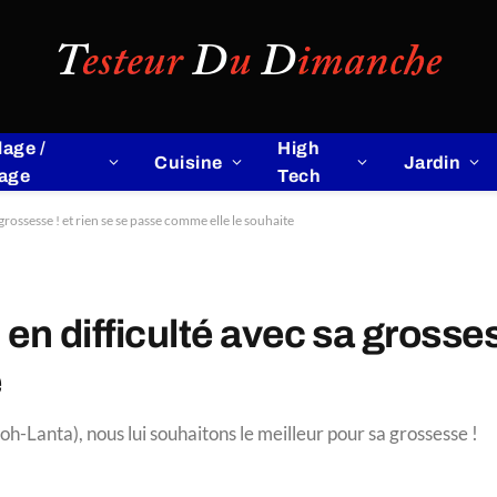
lage /
High
Cuisine
Jardin
lage
Tech
rossesse ! et rien se se passe comme elle le souhaite
n difficulté avec sa grossess
e
-Lanta), nous lui souhaitons le meilleur pour sa grossesse !