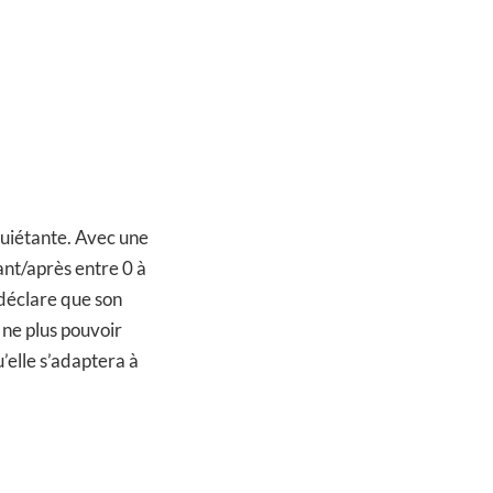
quiétante. Avec une
ant/après entre 0 à
 déclare que son
e ne plus pouvoir
’elle s’adaptera à