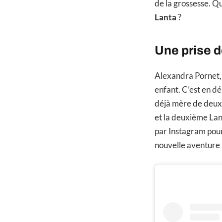
de la grossesse. Q
Lanta
?
Une prise d
Alexandra Pornet, 
enfant. C’est en dé
déjà mère de deux 
et la deuxième Lan
par Instagram pour
nouvelle aventure à