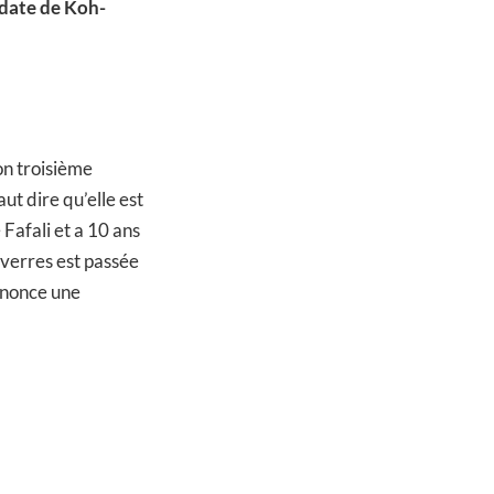
date de Koh-
on troisième
ut dire qu’elle est
Fafali et a 10 ans
 verres est passée
nnonce une