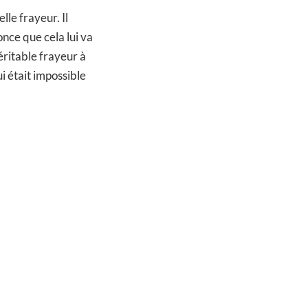
le frayeur. Il
nonce que cela lui va
véritable frayeur à
ui était impossible