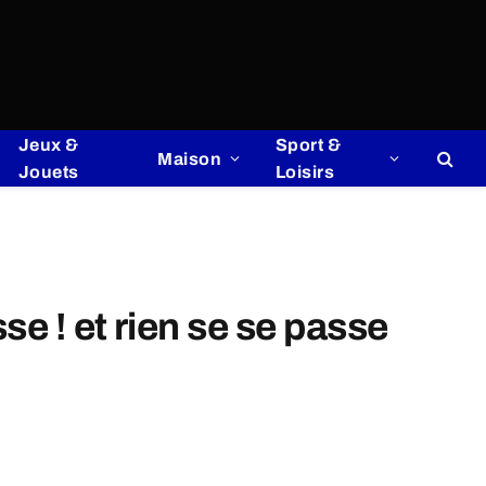
Jeux &
Sport &
Maison
Jouets
Loisirs
e ! et rien se se passe