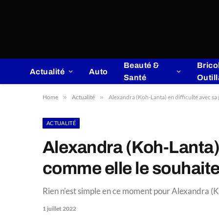
Beauté &
Brico
Actualité
Auto
Santé
Outil
Home
»
Actualité
»
Alexandra (Koh-Lanta) en difficulté avec sa g
ACTUALITÉ
Alexandra (Koh-Lanta) e
comme elle le souhait
Rien n'est simple en ce moment pour Alexandra (Koh
1 juillet 2022