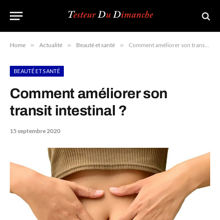
Home
»
Actualité
»
Beauté et santé
»
Comment améliorer son transit intestinal ?
BEAUTÉ ET SANTÉ
Comment améliorer son
transit intestinal ?
15 septembre 2020