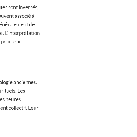
tes sont inversés,
ouvent associé à
 généralement de
e. L’interprétation
 pour leur
ologie anciennes.
rituels. Les
es heures
nt collectif. Leur