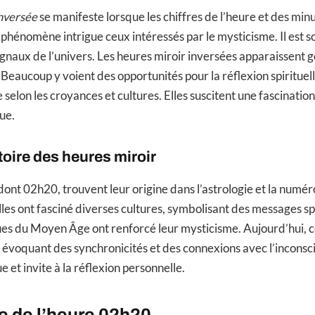
inversée
se manifeste lorsque les chiffres de l’heure et des minu
énomène intrigue ceux intéressés par le mysticisme. Il est s
gnaux de l’univers. Les heures miroir inversées apparaissent
Beaucoup y voient des opportunités pour la réflexion spirituell
 selon les croyances et cultures. Elles suscitent une fascination
ue.
toire des heures miroir
dont 02h20, trouvent leur origine dans l’astrologie et la numér
 elles ont fasciné diverses cultures, symbolisant des messages spi
es du Moyen Âge ont renforcé leur mysticisme. Aujourd’hui, c
 évoquant des synchronicités et des connexions avec l’inconscie
ue et invite à la réflexion personnelle.
 de l’heure 02h20