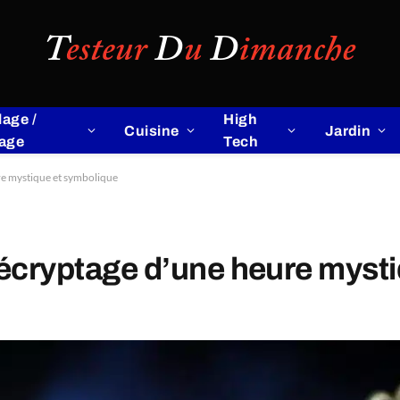
lage /
High
Cuisine
Jardin
lage
Tech
re mystique et symbolique
décryptage d’une heure myst