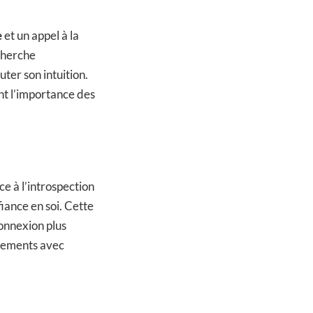
e
et un appel à la
echerche
ter son intuition.
ant l’importance des
e à l’introspection
fiance en soi. Cette
connexion plus
ngements avec