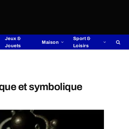
Jeux &
Sport &
Maison
Jouets
Loisirs
ique et symbolique