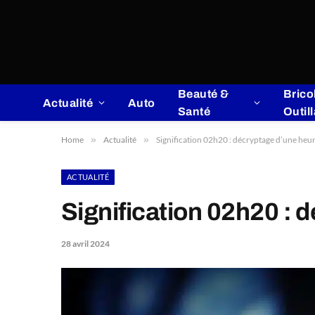
Beauté &
Brico
Actualité
Auto
Santé
Outil
Home
»
Actualité
»
Signification 02h20 : décryptage d’une heu
ACTUALITÉ
Signification 02h20 : 
28 avril 2024