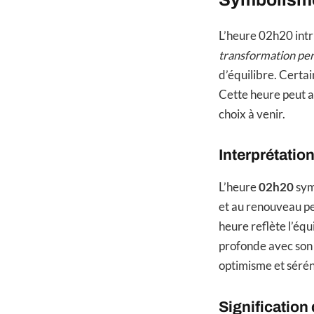
L’heure 02h20 intr
transformation pe
d’équilibre. Certa
Cette heure peut au
choix à venir.
Interprétatio
L’heure
02h20
symb
et au renouveau per
heure reflète l’équ
profonde avec son 
optimisme et sérén
Signification