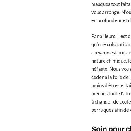
masques tout faits 
vous arrange. N’ou
en profondeur et de
Par ailleurs, il est
qu’une
coloration
cheveux est une ce
nature chimique, le
néfaste. Nous vous
céder à la folie de
moins d’être certa
mèches toute l’att
à changer de coule
perruques afin de v
Soin pour c