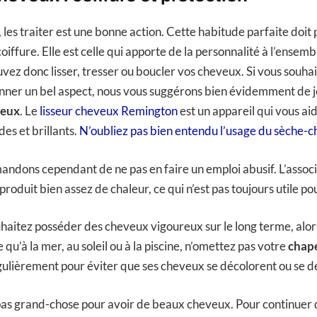
les traiter est une bonne action. Cette habitude parfaite doit 
coiffure. Elle est celle qui apporte de la personnalité à l’ensem
uvez donc lisser, tresser ou boucler vos cheveux. Si vous souhai
nner un bel aspect, nous vous suggérons bien évidemment de j
veux
. Le
lisseur cheveux Remington
est un appareil qui vous ai
es et brillants.
N’oubliez pas bien entendu l’usage du sèche-
dons cependant de ne pas en faire un emploi abusif. L’associa
oduit bien assez de chaleur, ce qui n’est pas toujours utile po
uhaitez posséder des cheveux vigoureux sur le long terme, alors 
 qu’à la mer, au soleil ou à la piscine, n’omettez pas votre
chap
égulièrement pour éviter que ses cheveux se décolorent ou se 
ut pas grand-chose pour avoir de beaux cheveux. Pour continuer