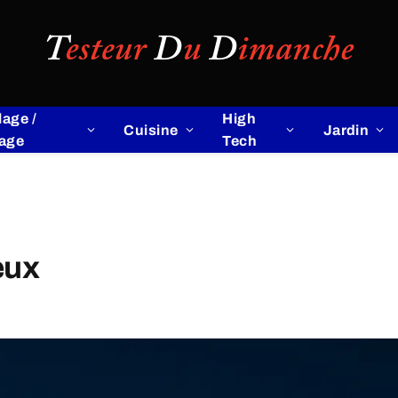
lage /
High
Cuisine
Jardin
lage
Tech
eux