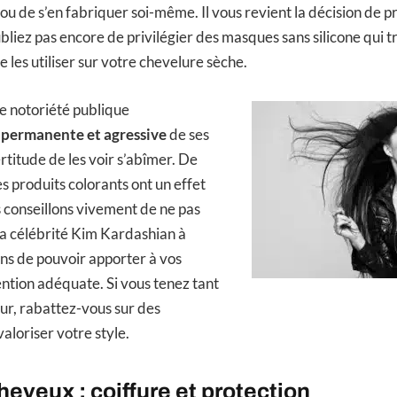
ou de s’en fabriquer soi-même. Il vous revient la décision de p
bliez pas encore de privilégier des masques sans silicone qui t
 les utiliser sur votre chevelure sèche.
 de notoriété publique
 permanente et agressive
de ses
rtitude de les voir s’abîmer. De
s produits colorants ont un effet
 conseillons vivement de ne pas
 la célébrité Kim Kardashian à
ins de pouvoir apporter à vos
ention adéquate. Si vous tenez tant
ur, rabattez-vous sur des
aloriser votre style.
heveux : coiffure et protection