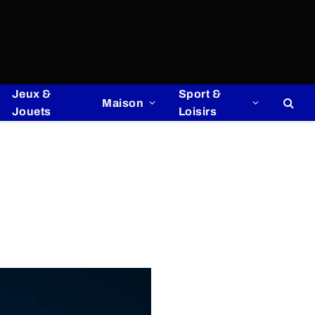
Jeux &
Sport &
Maison
Jouets
Loisirs