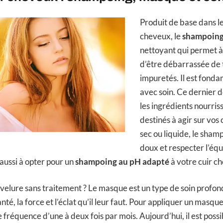
Produit de base dans le
cheveux, le
shampoin
nettoyant qui permet à
d’être débarrassée de 
impuretés. Il est fonda
avec soin. Ce dernier d
les ingrédients nourris
destinés à agir sur vos 
sec ou liquide, le sham
doux et respecter l’équ
aussi à opter pour un
shampoing au pH adapté
à votre cuir ch
velure sans traitement ? Le masque est un type de soin profo
nté, la force et l’éclat qu’il leur faut. Pour appliquer un masque
ne fréquence d’une à deux fois par mois. Aujourd’hui, il est poss