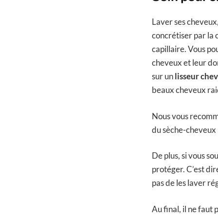
Laver ses cheveux, 
concrétiser par la 
capillaire. Vous po
cheveux et leur do
sur un
lisseur che
beaux cheveux raid
Nous vous recomman
du sèche-cheveux pr
De plus, si vous so
protéger. C’est dire
pas de les laver r
Au final, il ne fa