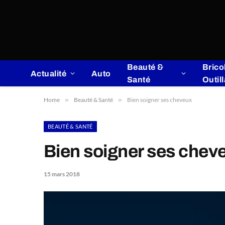
Beauté &
Brico
Actualité
Auto
Santé
Outil
Home
»
Beauté & Santé
»
Bien soigner ses cheveux
BEAUTÉ & SANTÉ
Bien soigner ses chev
15 mars 2018