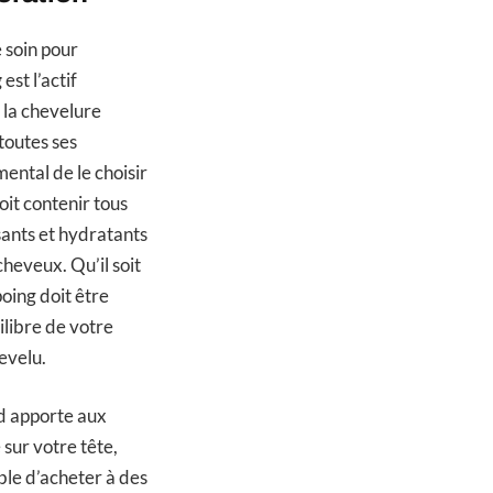
 soin pour
g
est l’actif
 la chevelure
toutes ses
mental de le choisir
oit contenir tous
sants et hydratants
cheveux. Qu’il soit
poing doit être
ilibre de votre
evelu.
nd apporte aux
 sur votre tête,
ible d’acheter à des