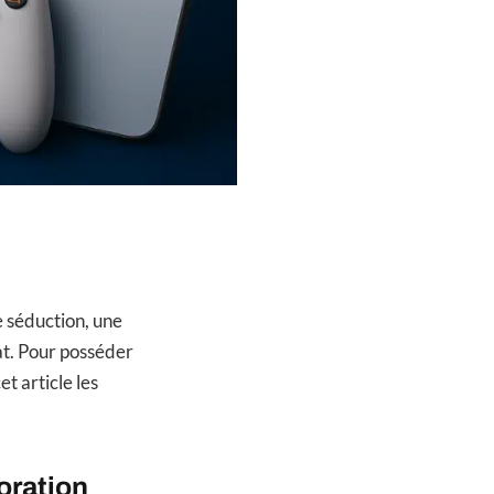
e séduction, une
at. Pour posséder
et article les
oration