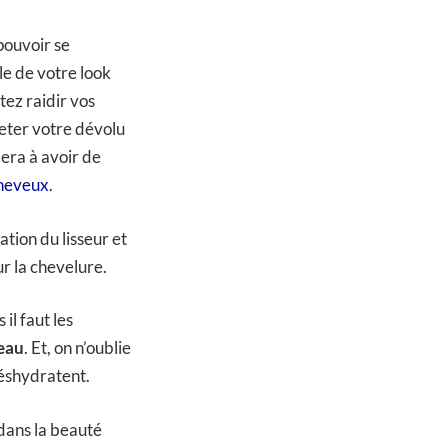
pouvoir se
ble de votre look
tez raidir vos
eter votre dévolu
dera à avoir de
cheveux
.
tion du lisseur et
ur la chevelure.
il faut les
eau
. Et, on n’oublie
déshydratent.
 dans la beauté