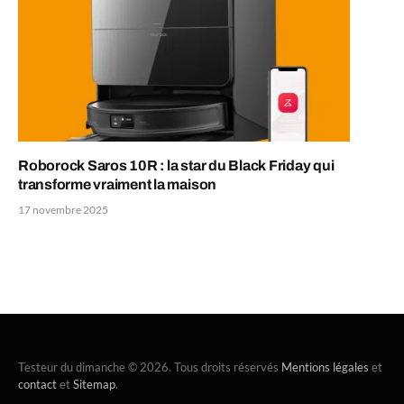
Roborock Saros 10R : la star du Black Friday qui
transforme vraiment la maison
17 novembre 2025
Testeur du dimanche © 2026. Tous droits réservés
Mentions légales
et
contact
et
Sitemap
.