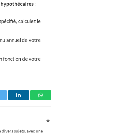
s hypothécaires
:
écifié, calculez le
nu annuel de votre
n fonction de votre
witter
LinkedIn
WhatsApp
Website
 divers sujets, avec une