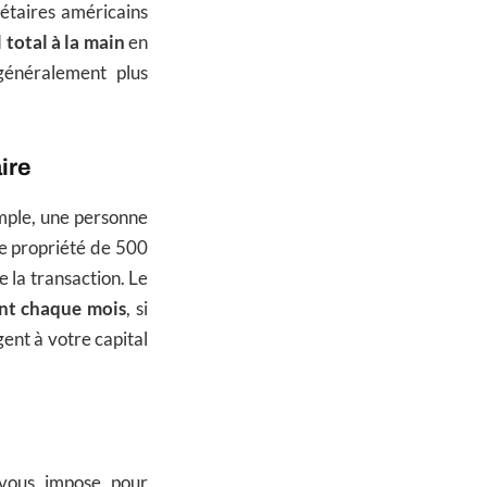
iétaires américains
 total à la main
en
 généralement plus
ire
emple, une personne
e propriété de 500
 la transaction. Le
nt chaque mois
, si
ent à votre capital
 vous impose pour