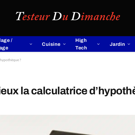
lage /
High
Cuisine
Jardin
lage
Tech
d’hypothèque ?
eux la calculatrice d’hypoth