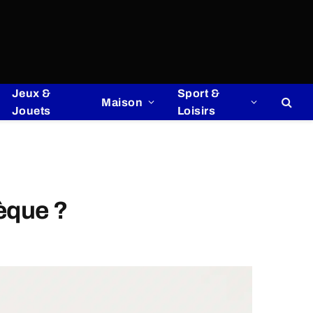
Jeux &
Sport &
Maison
Jouets
Loisirs
èque ?