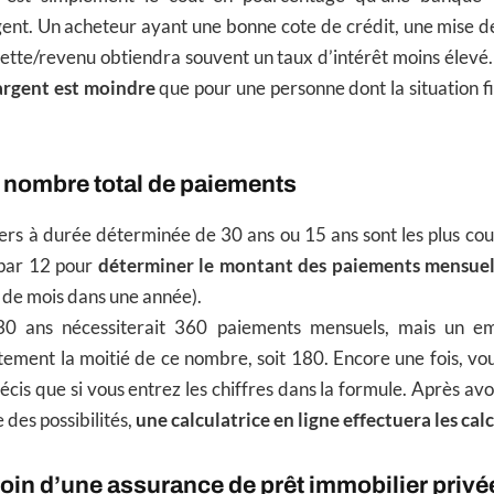
gent. Un acheteur ayant une bonne cote de crédit, une mise d
 dette/revenu obtiendra souvent un taux d’intérêt moins élevé.
’argent est moindre
que pour une personne dont la situation f
 nombre total de paiements
ers à durée déterminée de 30 ans ou 15 ans sont les plus cour
par 12 pour
déterminer le montant des paiements mensue
 de mois dans une année).
0 ans nécessiterait 360 paiements mensuels, mais un e
tement la moitié de ce nombre, soit 180. Encore une fois, vo
récis que si vous entrez les chiffres dans la formule. Après avo
e des possibilités,
une calculatrice en ligne effectuera les cal
esoin d’une assurance de prêt immobilier privé