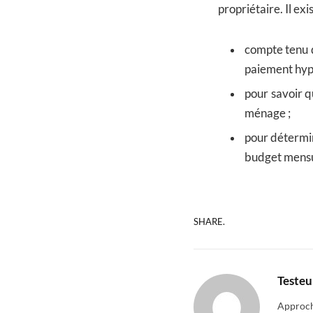
propriétaire. Il exi
compte tenu d
paiement hyp
pour savoir 
ménage ;
pour détermin
budget mensu
SHARE.
Testeu
Approcha