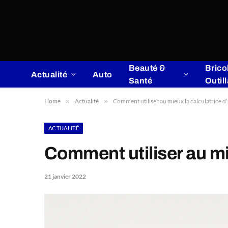
Beauté &
Brico
Actualité
Auto
Santé
Outil
Home
»
Actualité
»
Comment utiliser au mieux la calculatrice 
ACTUALITÉ
Comment utiliser au mi
21 janvier 2022