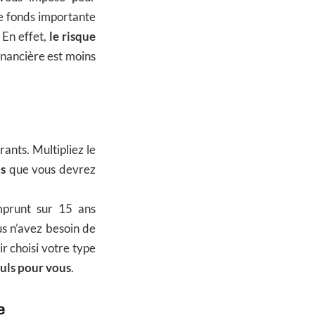
e fonds importante
 En effet,
le risque
inancière est moins
ants. Multipliez le
ls
que vous devrez
mprunt sur 15 ans
us n’avez besoin de
ir choisi votre type
culs pour vous
.
e