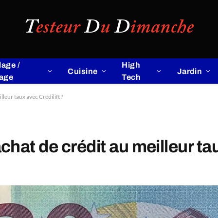
lage /
High
Cuisine
Jardin
lage
Tech
leur taux avec Crédilift ?
at de crédit au meilleur tau