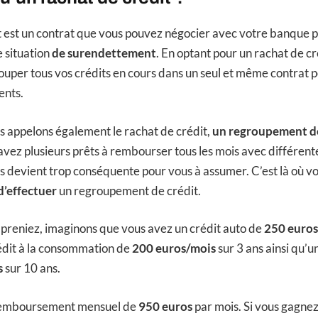
t est un contrat que vous pouvez négocier avec votre banque p
 situation
de surendettement
. En optant pour un rachat de cr
uper tous vos crédits en cours dans un seul et même contrat po
ents.
s appelons également le rachat de crédit,
un regroupement de
avez plusieurs prêts à rembourser tous les mois avec différentes
 devient trop conséquente pour vous à assumer. C’est là où v
d’effectuer
un regroupement de crédit.
preniez, imaginons que vous avez un crédit auto de
250 euros
édit à la consommation de
200 euros/mois
sur 3 ans ainsi qu’u
s
sur 10 ans.
 remboursement mensuel de
950 euros
par mois. Si vous gagnez