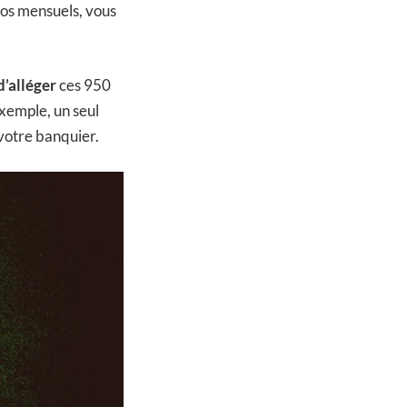
ros mensuels, vous
d’alléger
ces 950
exemple, un seul
 votre banquier.