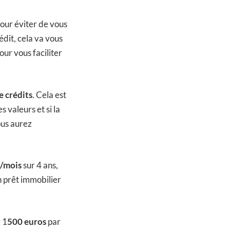
our éviter de vous
édit, cela va vous
ur vous faciliter
 crédits
. Cela est
 valeurs et si la
ous aurez
/mois
sur 4 ans,
n prêt immobilier
 1
500 euros
par