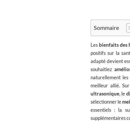
Sommaire
Les
bienfaits des 
positifs sur la sa
adapté devient ess
souhaitiez
amélio
naturellement les
meilleur allié. S
ultrasonique
, le
d
sélectionner le
mei
essentiels : la s
supplémentaires c