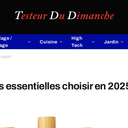
lage /
High
Cuisine
Jardin
lage
Tech
en 2025 ?
s essentielles choisir en 202