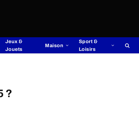
Jeux &
Sport &
Maison
Jouets
Loisirs
5 ?