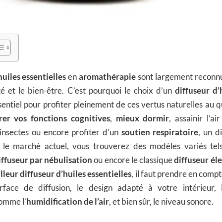
huiles essentielles
en
aromathérapie
sont largement reconnus
nté et le bien-être. C’est pourquoi le choix d’un
diffuseur d’
entiel pour profiter pleinement de ces vertus naturelles au 
rer vos fonctions cognitives
,
mieux dormir
, assainir l’a
 insectes ou encore profiter d’un
soutien respiratoire
, un d
ur le marché actuel, vous trouverez des modèles variés te
iffuseur par nébulisation
ou encore le classique
diffuseur él
lleur diffuseur d’huiles essentielles
, il faut prendre en compt
urface de diffusion, le design adapté à votre intérieur, l
omme l’
humidification de l’air
, et bien sûr, le niveau sonore.