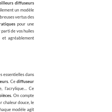
illeurs diffuseurs
cilement un modèle
breuses vertus des
ratiques
pour une
 parti de vos huiles
e et agréablement
es essentielles dans
eurs
. Ce
diffuseur
, l’acrylique… Ce
pièces
. On compte
ar chaleur douce, le
 Chaque modèle agit