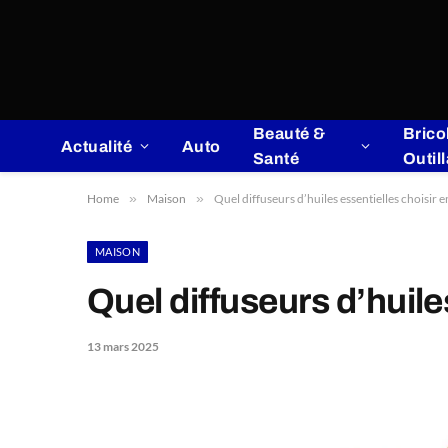
Beauté &
Brico
Actualité
Auto
Santé
Outil
Home
»
Maison
»
Quel diffuseurs d’huiles essentielles choisir 
MAISON
Quel diffuseurs d’huile
13 mars 2025