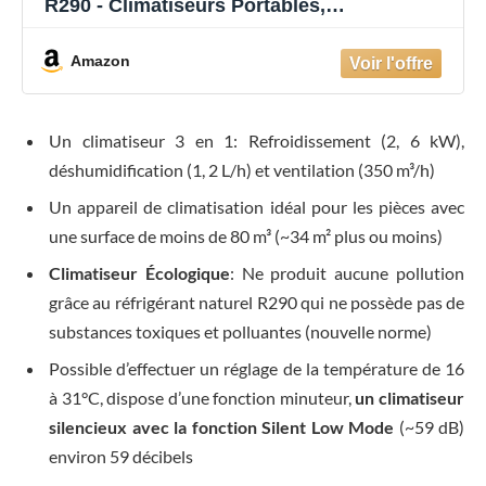
R290 - Climatiseurs Portables,
Déshumidificateur, Ventilateur, 9000BTU/h,
2,6KW, Fonction minuterie programmable,
Amazon
Télécommande | Tuyau d'évacuation
Un climatiseur 3 en 1: Refroidissement (2, 6 kW),
déshumidification (1, 2 L/h) et ventilation (350 m³/h)
Un appareil de climatisation idéal pour les pièces avec
une surface de moins de 80 m³ (~34 m² plus ou moins)
Climatiseur Écologique
: Ne produit aucune pollution
grâce au réfrigérant naturel R290 qui ne possède pas de
substances toxiques et polluantes (nouvelle norme)
Possible d’effectuer un réglage de la température de 16
à 31°C, dispose d’une fonction minuteur,
un climatiseur
silencieux avec la fonction Silent Low Mode
(~59 dB)
environ 59 décibels