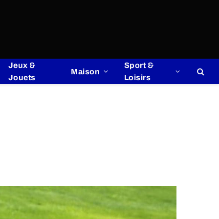
Jeux &
Sport &
Maison
Jouets
Loisirs