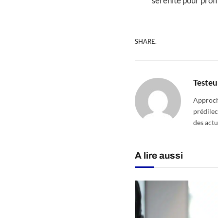
sérénité pour prof
SHARE.
Testeu
Approcha
prédilec
des actu
A lire aussi