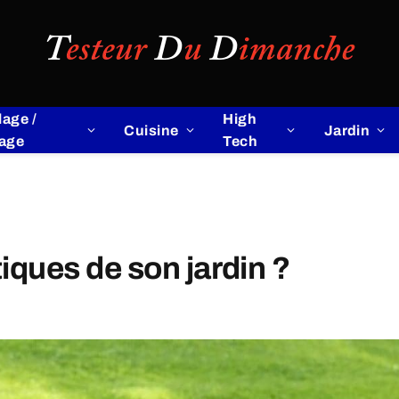
lage /
High
Cuisine
Jardin
lage
Tech
tiques de son jardin ?