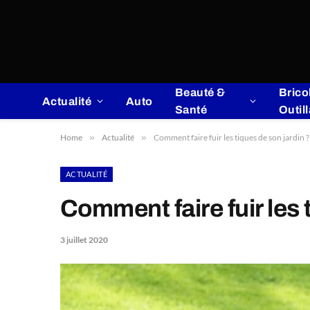
Beauté &
Brico
Actualité
Auto
Santé
Outil
Home
»
Actualité
»
Comment faire fuir les tiques de son jardin ?
ACTUALITÉ
Comment faire fuir les 
3 juillet 2020