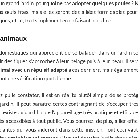
’un grand jardin, pourquoi ne pas
adopter quelques poules
? N
s œufs frais, mais elles seront des alliées formidables pour
ues, et ce, tout simplement en en faisant leur diner.
 animaux
domestiques qui apprécient de se balader dans un jardin s
r des tiques s’accrocher à leur pelage puis à leur peau. Il se
imal avec un répulsif adapté
à ces derniers, mais également
nt une vérification quotidienne.
pu le constater, il est en réalité plutôt simple de se proté
jardin. Il peut paraître certes contraignant de s’occuper tr
il existe aujourd’hui de l’appareillage très pratique et efficac
rès accessibles à tout public. Vous pourrez, de plus, allier effi
plantes qui vous aideront dans cette mission. Tout ceci vaut