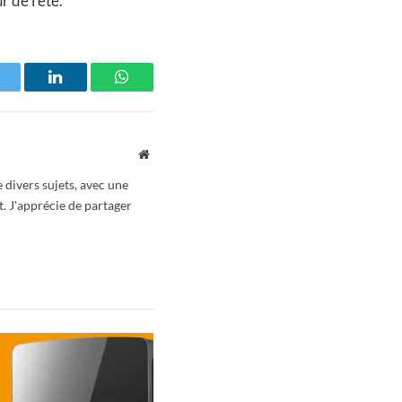
 de l’été.
witter
LinkedIn
WhatsApp
Website
 divers sujets, avec une
t. J'apprécie de partager