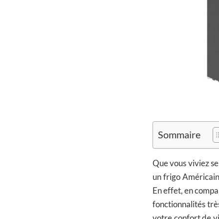
Sommaire
Que vous viviez se
un frigo Américai
En effet, en comp
fonctionnalités tr
votre confort de vi