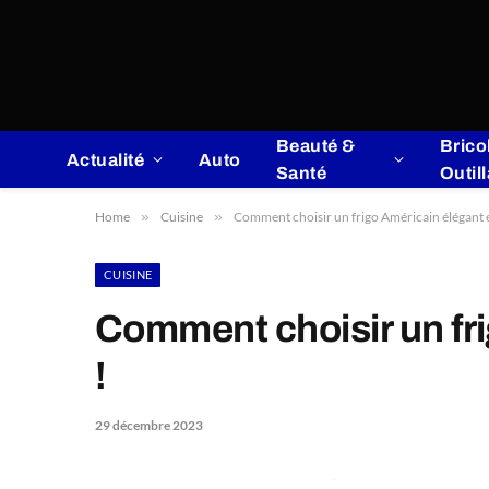
Beauté &
Brico
Actualité
Auto
Santé
Outil
Home
»
Cuisine
»
Comment choisir un frigo Américain élégant e
CUISINE
Comment choisir un fri
!
29 décembre 2023