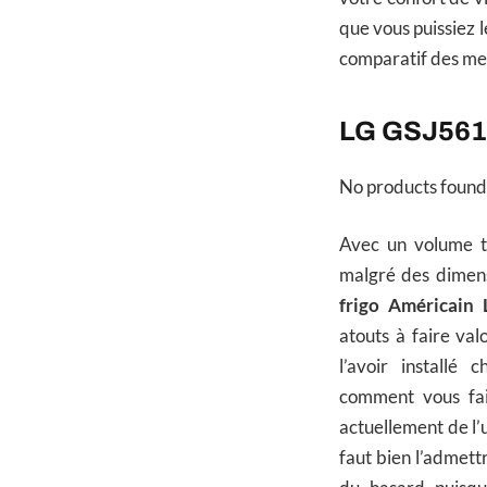
que vous puissiez l
comparatif des mei
LG GSJ561P
No products found
Avec un volume to
malgré des dimensi
frigo Américai
atouts à faire valo
l’avoir installé
comment vous fais
actuellement de l’u
faut bien l’admettr