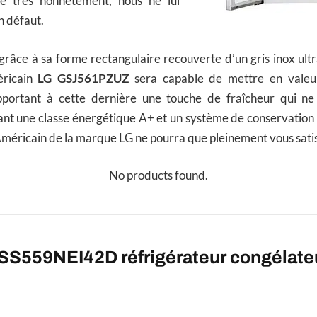
e très honnêtement, nous ne lui
n défaut.
 grâce à sa forme rectangulaire recouverte d’un gris inox ult
éricain
LG GSJ561PZUZ
sera capable de mettre en valeur
pportant à cette dernière une touche de fraîcheur qui ne
hant une classe énergétique A+ et un système de conservation i
Américain de la marque LG ne pourra que pleinement vous satis
No products found.
FSS559NEI42D réfrigérateur congélate