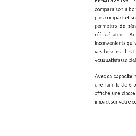
FR54T62E3S9
vo
comparaison à bon
plus compact et su
permettra de béné
réfrigérateur A
inconvénients qui v
vos besoins, il es
vous satisfasse pl
Avec sa capacité n
une famille de 6 pe
affiche une class
impact sur votre c