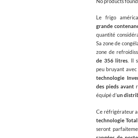
No products found
Le frigo améri
grande contenanc
quantité considér
Sa zone de congél
zone de refroidis
de 356 litres
. Il
peu bruyant ave
technologie Inver
des pieds avant
r
équipé d’
un distri
Ce réfrigérateur a
technologie Total
seront parfaiteme
rangées de port