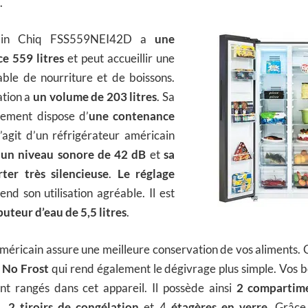
.
cain Chiq FSS559NEI42D a
une
e 559 litres
et peut accueillir une
able de nourriture et de boissons.
ation a
un volume de 203 litres
. Sa
sement dispose d’
une contenance
 s’agit d’un réfrigérateur américain
c
un niveau sonore de 42 dB
et
sa
ter très silencieuse
.
Le réglage
end son utilisation agréable. Il est
buteur d’eau de 5,5 litres
.
méricain assure une meilleure conservation de vos aliments. C
 No Frost
qui rend également le dégivrage plus simple. Vos b
nt rangés dans cet appareil. Il possède ainsi
2 compartim
e
,
2 tiroirs de congélation
et 4
étagères en verre
. Grâc