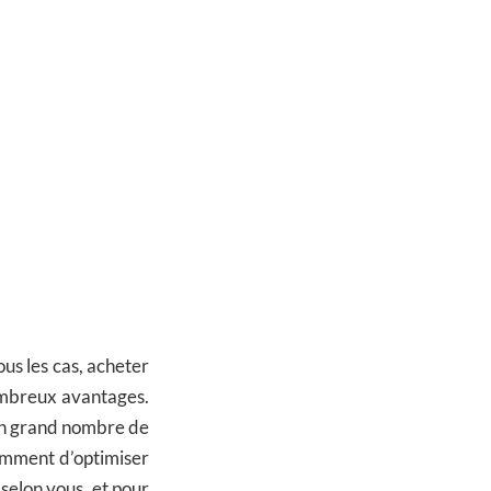
us les cas, acheter
ombreux avantages.
 un grand nombre de
tamment d’optimiser
 selon vous, et pour