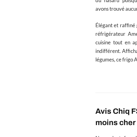
du hasard puisqu
avons trouvé aucu
Élégant et raffiné
réfrigérateur Am
cuisine tout en a
indifférent. Affic
légumes, ce frigo 
Avis Chiq 
moins cher