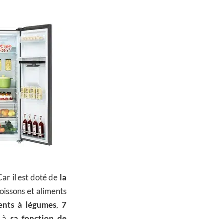
ar il est doté de
la
oissons et aliments
ents à légumes
,
7
e à
sa fonction de