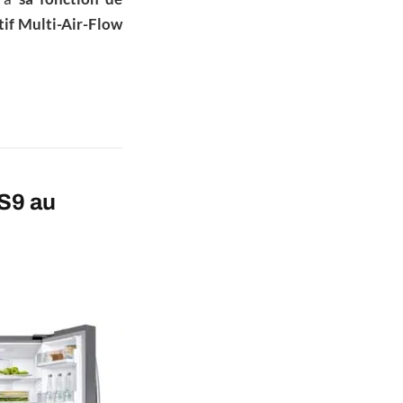
tif Multi-Air-Flow
S9 au