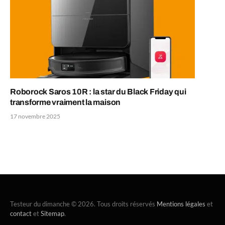
Roborock Saros 10R : la star du Black Friday qui
transforme vraiment la maison
17 novembre 2025
Testeur du dimanche © 2026. Tous droits réservés
Mentions légales
et
contact
et
Sitemap
.