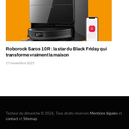
Roborock Saros 10R : la star du Black Friday qui
transforme vraiment la maison
17 novembre 2025
Testeur du dimanche © 2026. Tous droits réservés
Mentions légales
et
contact
et
Sitemap
.