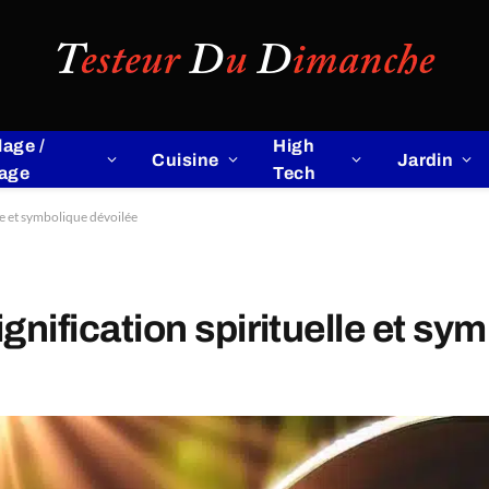
lage /
High
Cuisine
Jardin
lage
Tech
lle et symbolique dévoilée
ignification spirituelle et sy