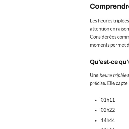
Comprendre
Les heures triplée
attention en raison
Considérées comme d
moments permet d
Qu’est-ce qu’
Une
heure triplée
s
précise. Elle capte
01h11
02h22
14h44