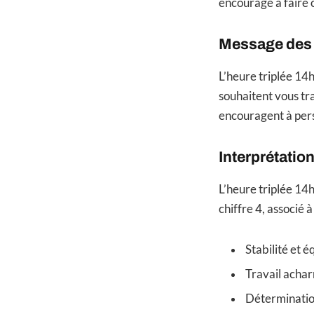
encourage à faire c
Message des a
L’heure triplée 14
souhaitent vous t
encouragent à pers
Interprétati
L’heure triplée 14
chiffre 4, associé à
Stabilité et é
Travail acha
Déterminati