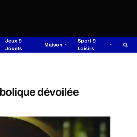
Jeux &
Sport &
Maison
Jouets
Loisirs
mbolique dévoilée