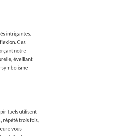
tés
intrigantes.
flexion. Ces
forçant notre
relle, éveillant
le symbolisme
irituels utilisent
 répété trois fois,
 heure vous