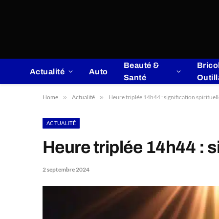
Beauté &
Brico
Actualité
Auto
Santé
Outil
Home
»
Actualité
»
Heure triplée 14h44 : signification spiritue
ACTUALITÉ
Heure triplée 14h44 : s
2 septembre 2024