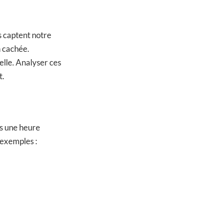
s captent notre
n cachée.
elle. Analyser ces
t.
ns une heure
 exemples :