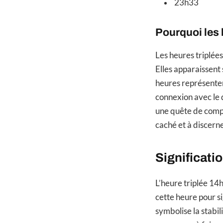
23h33
Pourquoi les h
Les heures triplée
Elles apparaissent
heures représente
connexion avec le d
une quête de compr
caché et à discerne
Significati
L’heure triplée 14h
cette heure pour sig
symbolise la stabil