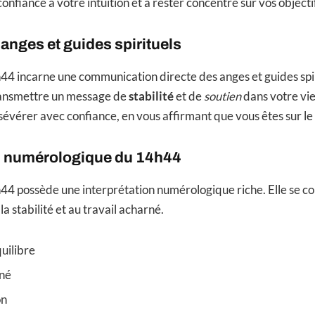
onfiance à votre intuition et à rester concentré sur vos objectif
nges et guides spirituels
h44 incarne une communication directe des anges et guides spir
ransmettre un message de
stabilité
et de
soutien
dans votre vie
évérer avec confiance, en vous affirmant que vous êtes sur le
on numérologique du 14h44
h44 possède une interprétation numérologique riche. Elle se co
 la stabilité et au travail acharné.
quilibre
rné
on