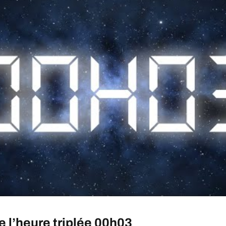
 l’heure triplée 00h03