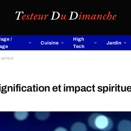
lage /
High
Cuisine
Jardin
lage
Tech
 spirituel
gnification et impact spiritue