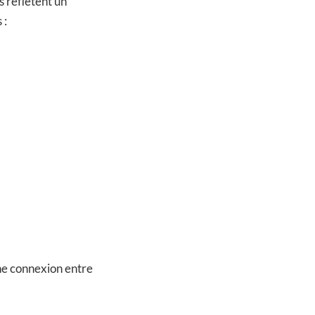
s reflètent un
 :
une connexion entre