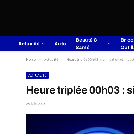
Beauté &
Brico
Actualité
Auto
Santé
Outil
Home
»
Actualité
»
Heure triplée 00h03 : signification et impact
ACTUALITÉ
Heure triplée 00h03 : si
29 juin 2024