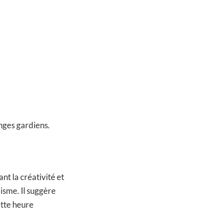
anges gardiens.
nt la créativité et
isme. Il suggère
ette heure