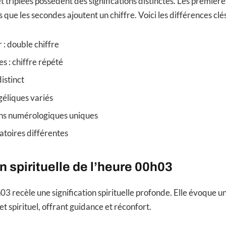
t triplées possèdent des significations distinctes. Les première
que les secondes ajoutent un chiffre. Voici les différences clés
 : double chiffre
s : chiffre répété
istinct
éliques variés
ons numérologiques uniques
atoires différentes
on spirituelle de l’heure 00h03
h03 recèle une signification spirituelle profonde. Elle évoque 
t spirituel, offrant guidance et réconfort.