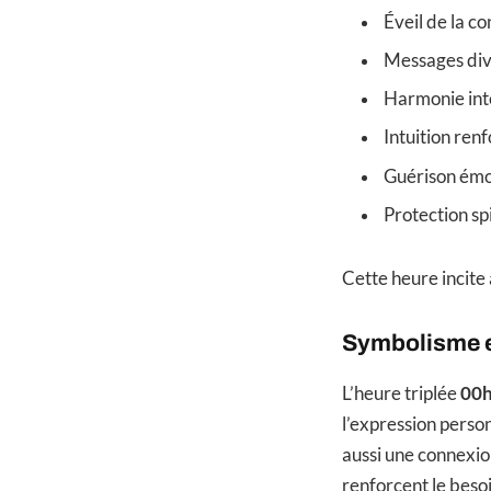
Éveil de la c
Messages div
Harmonie int
Intuition ren
Guérison émo
Protection spi
Cette heure incite
Symbolisme 
L’heure triplée
00
l’expression perso
aussi une connexio
renforcent le besoi