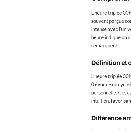
L’heure triplée 00h
souvent perçue co
intense avec l’uni
heure indique un dé
remarquent.
Définition et 
L’heure triplée 00h
0 évoque un cycle i
personnelle. Ces c
intuition, favorisan
Différence ent