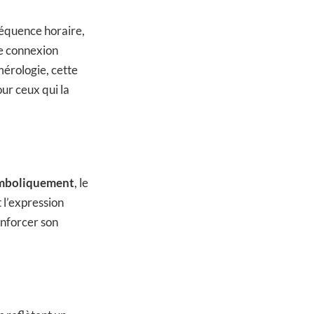
séquence horaire,
e connexion
mérologie, cette
ur ceux qui la
mboliquement
, le
t l’expression
enforcer son