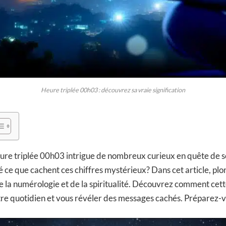
Heure triplée 00h03 : découvrez sa vraie signification
heure triplée 00h03 intrigue de nombreux curieux en quête de s
ce que cachent ces chiffres mystérieux? Dans cet article, plo
 la numérologie et de la spiritualité. Découvrez comment cett
tre quotidien et vous révéler des messages cachés. Préparez-v