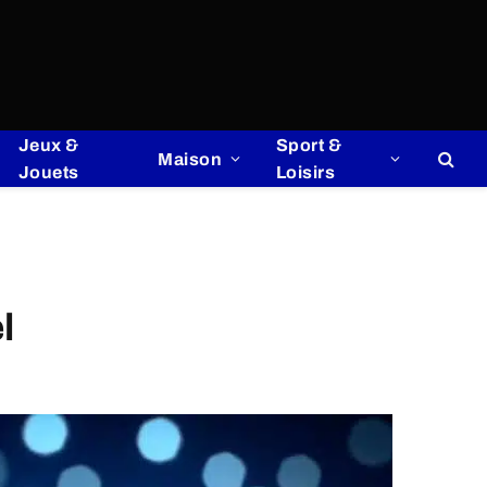
Jeux &
Sport &
Maison
Jouets
Loisirs
l