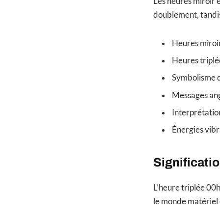
Les heures miroir e
doublement, tandis 
Heures miroir
Heures triplée
Symbolisme d
Messages ang
Interprétati
Énergies vibr
Significati
L’heure triplée 00
le monde matériel e