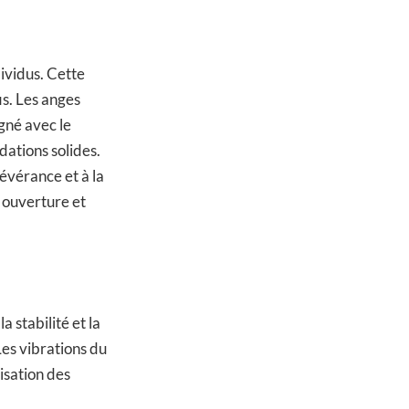
ividus. Cette
is. Les anges
igné avec le
ndations solides.
sévérance et à la
c ouverture et
la stabilité et la
Les vibrations du
lisation des