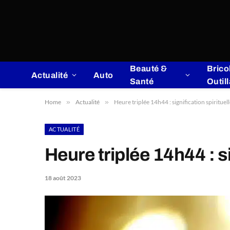
Beauté &
Brico
Actualité
Auto
Santé
Outil
Home
»
Actualité
»
Heure triplée 14h44 : signification spirituel
ACTUALITÉ
Heure triplée 14h44 : s
18 août 2023