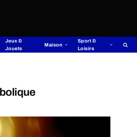
Jeux &
Sport &
Maison
Jouets
Loisirs
mbolique