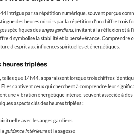
h44 intrigue par sa répétition numérique, souvent perçue com
istingue des heures miroirs par la répétition d’un chiffre trois f
ges spécifiques des
anges gardiens
, invitant à la réflexion et à 
iffre 4 symbolise la stabilité et la persévérance. Comprendre 
ure d’esprit aux influences spirituelles et énergétiques.
s heures triplées
, telles que 14h44, apparaissent lorsque trois chiffres identiq
. Elles captivent ceux qui cherchent à comprendre leur signifi
nt une vibration énergétique intense, souvent associée à de
uelques aspects clés des heures triplées :
irituelle
avec les anges gardiens
 la
guidance intérieure
et la sagesse