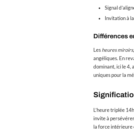
Signal d’alig
Invitation à l
Différences e
Les
heures miroirs
angéliques. En rev
dominant, ici le 4,
uniques pour la méd
Significati
L’heure triplée 14
invite à persévérer
la force intérieure