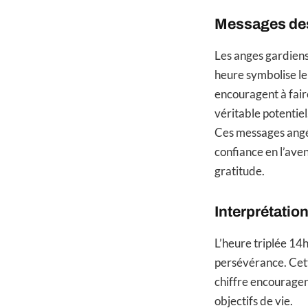
Messages des
Les anges gardiens
heure symbolise leu
encouragent à faire
véritable potentiel
Ces messages angéli
confiance en l’aven
gratitude.
Interprétati
L’heure triplée 14
persévérance. Cette
chiffre encouragent
objectifs de vie.