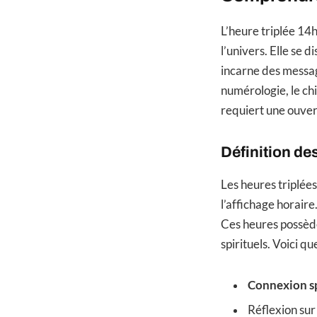
L’heure triplée 14
l’univers. Elle se d
incarne des messa
numérologie, le ch
requiert une ouvert
Définition de
Les heures triplées
l’affichage horaire
Ces heures possède
spirituels. Voici q
Connexion sp
Réflexion sur