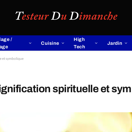
lage /
High
Cuisine
Jardin
lage
Tech
le et symbolique
ignification spirituelle et sy