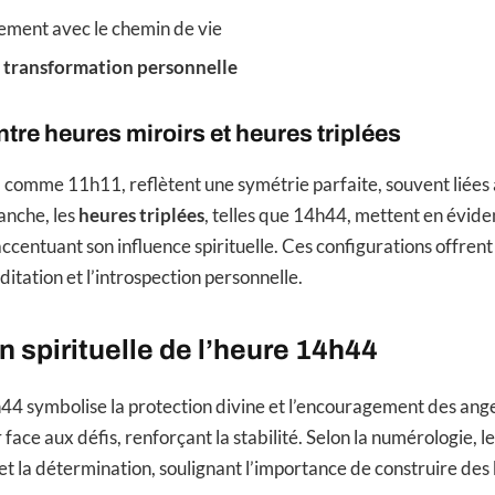
nement avec le chemin de vie
a
transformation personnelle
ntre heures miroirs et heures triplées
, comme 11h11, reflètent une symétrie parfaite, souvent liées
anche, les
heures triplées
, telles que 14h44, mettent en évide
 accentuant son influence spirituelle. Ces configurations offren
itation et l’introspection personnelle.
on spirituelle de l’heure 14h44
h44 symbolise la protection divine et l’encouragement des ange
 face aux défis, renforçant la stabilité. Selon la numérologie, le
 et la détermination, soulignant l’importance de construire des 