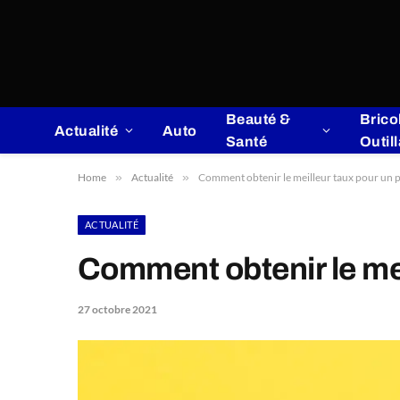
Beauté &
Brico
Actualité
Auto
Santé
Outil
Home
»
Actualité
»
Comment obtenir le meilleur taux pour un p
ACTUALITÉ
Comment obtenir le mei
27 octobre 2021