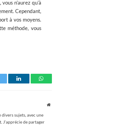
, vous n’aurez qu’à
sement. Cependant,
port à vos moyens.
ette méthode, vous
witter
LinkedIn
WhatsApp
Website
 divers sujets, avec une
t. J'apprécie de partager