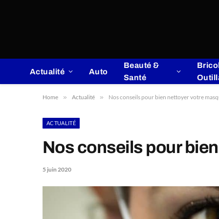
Beauté &
Brico
Actualité
Auto
Santé
Outil
Home
»
Actualité
»
Nos conseils pour bien nettoyer votre masq
ACTUALITÉ
Nos conseils pour bien
5 juin 2020