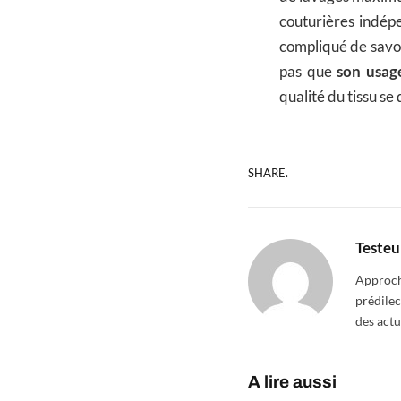
couturières indépe
compliqué de savoi
pas que
son usage
qualité du tissu se
SHARE.
Testeu
Approcha
prédilec
des actu
A lire aussi