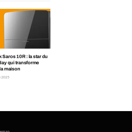
Saros 10R : la star du
day qui transforme
la maison
e 2025
temap
.