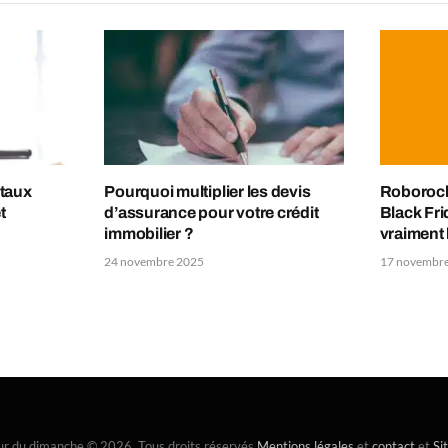
 taux
Pourquoi multiplier les devis
Roborock 
t
d’assurance pour votre crédit
Black Fri
immobilier ?
vraiment 
24 novembre 2025
17 novembr
ur du dimanche © 2026. Tous droits réservés
Mentions légales
et
contact
et
Si