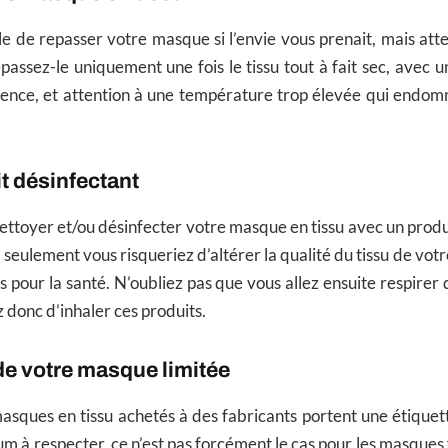
ble de repasser votre masque si l’envie vous prenait, mais atte
epassez-le uniquement une fois le tissu tout à fait sec, avec 
ence, et attention à une température trop élevée qui endomm
t désinfectant
 nettoyer et/ou désinfecter votre masque en tissu avec un prod
n seulement vous risqueriez d’altérer la qualité du tissu de vo
fs pour la santé. N’oubliez pas que vous allez ensuite respire
 donc d’inhaler ces produits.
de votre masque limitée
 masques en tissu achetés à des fabricants portent une étiqu
 à respecter, ce n’est pas forcément le cas pour les masques