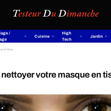
lage /
High
Cuisine
Jardin
lage
Tech
ue en tissu
 nettoyer votre masque en ti