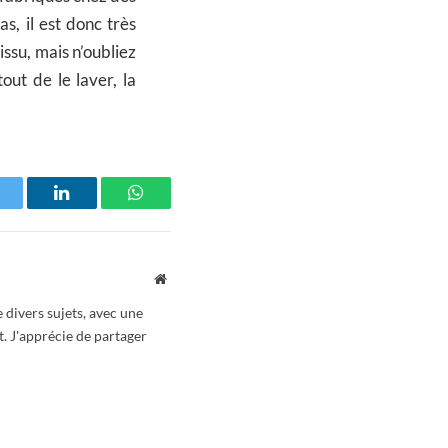
s, il est donc très
ssu, mais n’oubliez
ut de le laver, la
witter
LinkedIn
WhatsApp
Website
 divers sujets, avec une
t. J'apprécie de partager