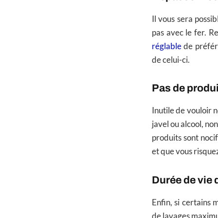
Il vous sera possi
pas avec le fer. R
réglable
de préfér
de celui-ci.
Pas de produi
Inutile de vouloir
javel ou alcool, no
produits sont noci
et que vous risquez
Durée de vie 
Enfin, si certains
de lavages maximum