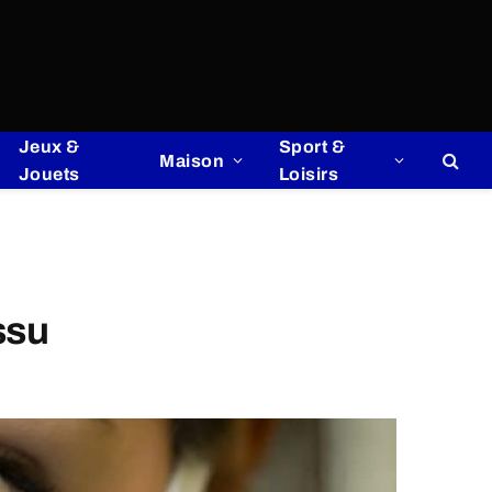
Jeux &
Sport &
Maison
Jouets
Loisirs
ssu