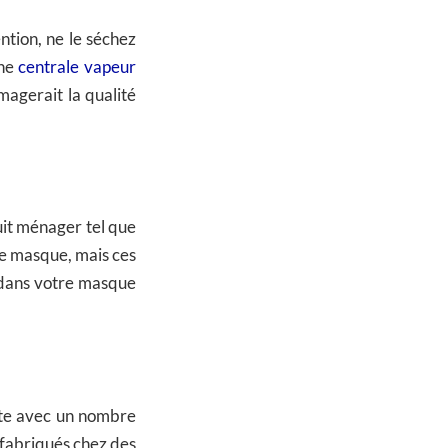
ntion, ne le séchez
une
centrale vapeur
agerait la qualité
uit ménager tel que
tre masque, mais ces
r dans votre masque
ette avec un nombre
 fabriqués chez des