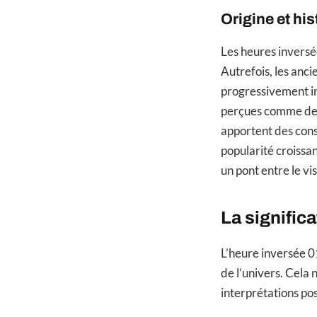
Origine et hi
Les heures inversé
Autrefois, les anc
progressivement in
perçues comme des 
apportent des cons
popularité croissan
un pont entre le visi
La signific
L’heure inversée 01
de l’univers. Cela 
interprétations pos