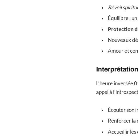
Réveil spiritu
Équilibre : u
Protection d
Nouveaux déb
Amour et conn
Interprétation
L’heure inversée 0
appel à l’introspec
Écouter son i
Renforcer la
Accueillir le