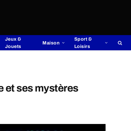
Jeux &
Sport &
Maison
Jouets
Loisirs
ée et ses mystères