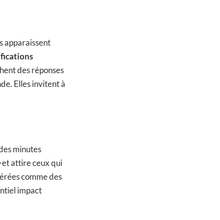
s apparaissent
ifications
chent des réponses
. Elles invitent à
 des minutes
e
et attire ceux qui
idérées comme des
entiel impact