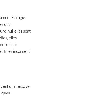
la numérologie.
es ont
rd’hui, elles sont
les, elles
ontre leur
l. Elles incarnent
souvent un message
elques