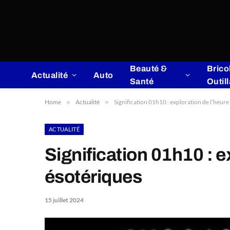
Beauté &
Brico
Actualité
Auto
Santé
Outil
Home
»
Actualité
»
Signification 01h10 : exploration de l’heure
ACTUALITÉ
Signification 01h10 : e
ésotériques
15 juillet 2024