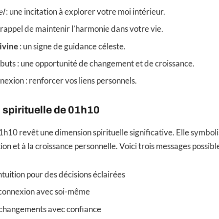
el
: une incitation à explorer votre moi intérieur.
n rappel de maintenir l’harmonie dans votre vie.
ivine
: un signe de guidance céleste.
uts : une opportunité de changement et de croissance.
exion : renforcer vos liens personnels.
 spirituelle de 01h10
1h10 revêt une dimension spirituelle significative. Elle symbol
tion et à la croissance personnelle. Voici trois messages possible
ntuition pour des décisions éclairées
 connexion avec soi-même
s changements avec confiance