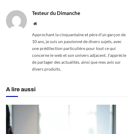
Testeur du Dimanche
Website
Approchant la cinquantaine et père d'un garçon de
10 ans, je suis un passionné de divers sujets, avec
une prédilection particulière pour tout ce qui
concerne le web et son univers adjacent. J'apprécie
de partager des actualités, ainsi que mes avis sur
divers produits.
A lire aussi