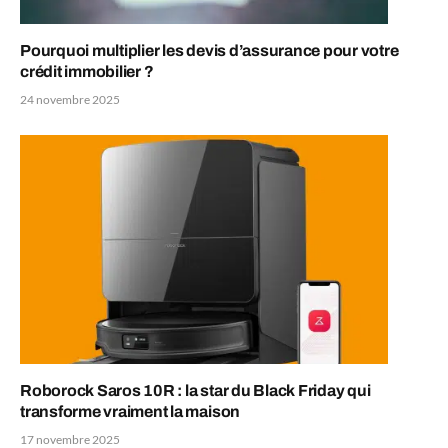
Pourquoi multiplier les devis d’assurance pour votre
crédit immobilier ?
24 novembre 2025
Roborock Saros 10R : la star du Black Friday qui
transforme vraiment la maison
17 novembre 2025