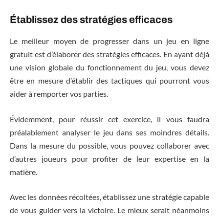
Établissez des stratégies efficaces
Le meilleur moyen de progresser dans un jeu en ligne
gratuit est d’élaborer des stratégies efficaces. En ayant déjà
une vision globale du fonctionnement du jeu, vous devez
être en mesure d’établir des tactiques qui pourront vous
aider à remporter vos parties.
Évidemment, pour réussir cet exercice, il vous faudra
préalablement analyser le jeu dans ses moindres détails.
Dans la mesure du possible, vous pouvez collaborer avec
d’autres joueurs pour profiter de leur expertise en la
matière.
Avec les données récoltées, établissez une stratégie capable
de vous guider vers la victoire. Le mieux serait néanmoins