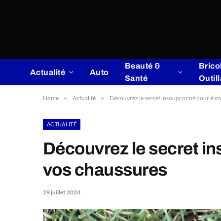
Beauté &
Brico
Actualité
Auto
Santé
Outil
Home
»
Actualité
»
Découvrez le secret insoupçonné pour élim
ACTUALITÉ
Découvrez le secret i
vos chaussures
29 juillet 2024