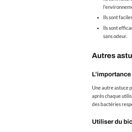
l’environnem
Ils sont facile
Ils sont effic
sans odeur.
Autres astu
L’importance 
Une autre astuce p
après chaque utilis
des bactéries res
Utiliser du b