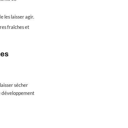
de les laisser agir.
ures fraîches et
hes
 laisser sécher
e le développement