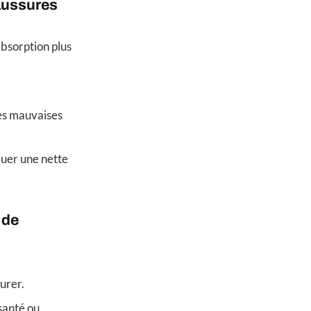
haussures
absorption plus
les mauvaises
quer une nette
 de
urer.
 santé ou