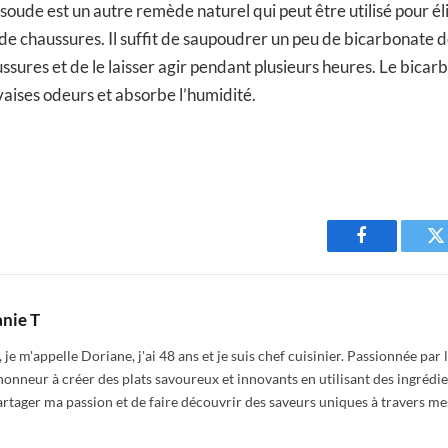
oude est un autre remède naturel qui peut être utilisé pour él
e chaussures. Il suffit de saupoudrer un peu de bicarbonate 
ussures et de le laisser agir pendant plusieurs heures. Le bica
vaises odeurs et absorbe l’humidité.
Facebook
T
nie T
 je m'appelle Doriane, j'ai 48 ans et je suis chef cuisinier. Passionnée par
honneur à créer des plats savoureux et innovants en utilisant des ingrédi
artager ma passion et de faire découvrir des saveurs uniques à travers me