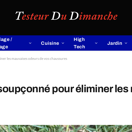
lage /
High
Cuisine
Jardin
lage
Tech
iner les mauvaises odeurs de vos chaussures
nsoupçonné pour éliminer le