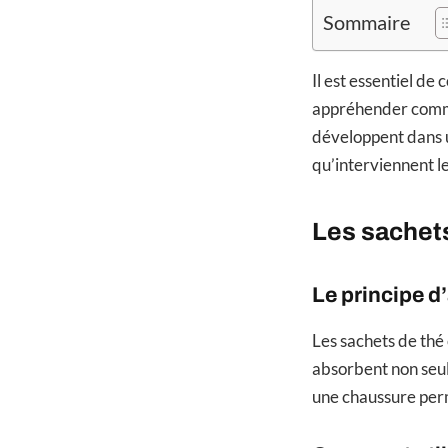
Sommaire
Il est essentiel d
appréhender commen
développent dans u
qu’interviennent le
Les sachets
Le principe d
Les sachets de thé 
absorbent non seul
une chaussure perm