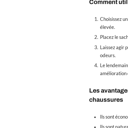
Comment utili
Choisissez un
élevée.
Placez le sach
Laissez agir 
odeurs.
Le lendemain,
amélioration 
Les avantages
chaussures
Ils sont écon
Ils sont natur