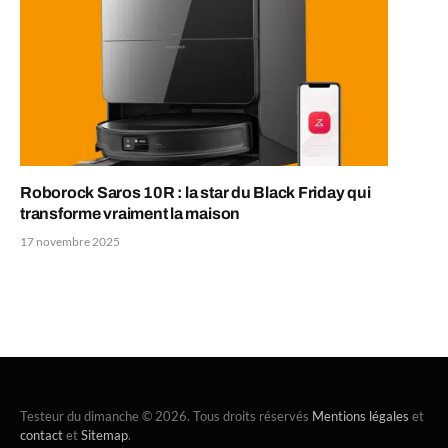
Roborock Saros 10R : la star du Black Friday qui
transforme vraiment la maison
17 novembre 2025
Testeur du dimanche © 2026. Tous droits réservés
Mentions légales
et
contact
et
Sitemap
.