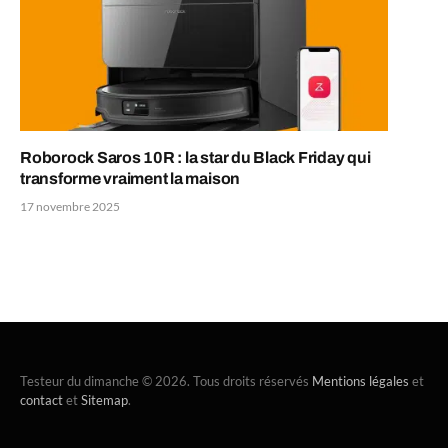
Roborock Saros 10R : la star du Black Friday qui
transforme vraiment la maison
17 novembre 2025
Testeur du dimanche © 2026. Tous droits réservés
Mentions légales
et
contact
et
Sitemap
.