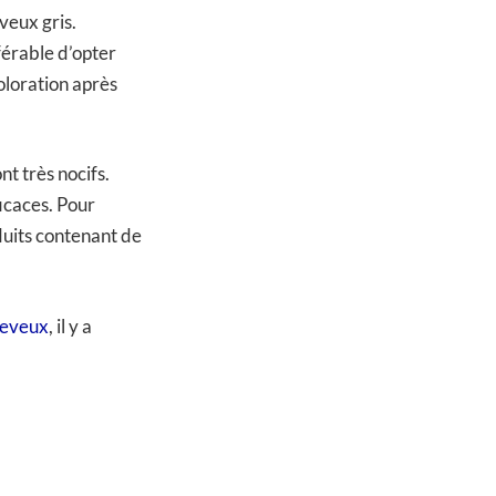
veux gris.
férable d’opter
oloration après
nt très nocifs.
ficaces. Pour
duits contenant de
heveux
, il y a