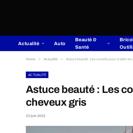
Beauté &
Brico
Actualité
Auto
Santé
Outil
Home
»
Actualité
»
Astuce beauté : Les conseils pour traiter et
ACTUALITÉ
Astuce beauté : Les con
cheveux gris
25 juin 2022