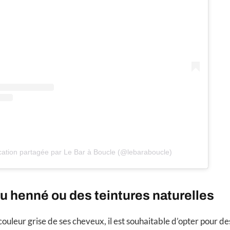
cation partagée par Le Bar à Boucle (@lebaraboucle)
u henné ou des teintures naturelles
couleur grise de ses cheveux, il est souhaitable d’opter pour d