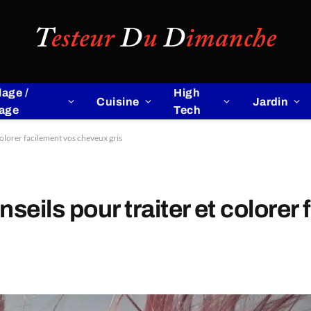
lage /
High
Cuisine
Jardin
lage
Tech
 colorer facilement vos cheveux gris
seils pour traiter et colorer