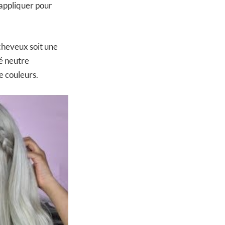
 appliquer pour
 cheveux soit une
né neutre
 couleurs.