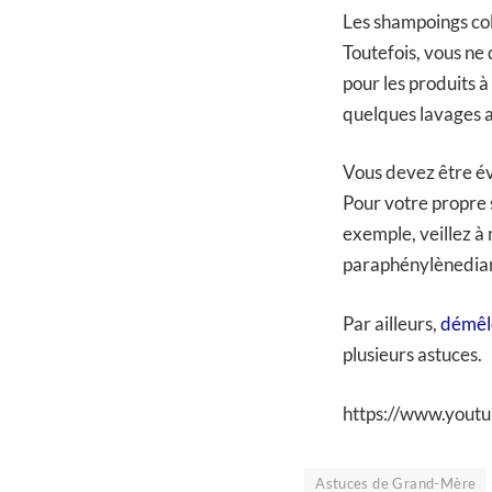
Les shampoings col
Toutefois, vous ne 
pour les produits 
quelques lavages au
Vous devez être éve
Pour votre propre s
exemple, veillez à
paraphénylènediam
Par ailleurs,
démêle
plusieurs astuces.
https://www.you
Astuces de Grand-Mère