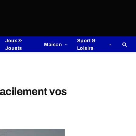
Jeux &
Sport &
Maison
Jouets
Loisirs
 facilement vos