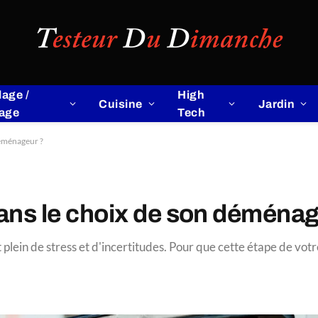
lage /
High
Cuisine
Jardin
lage
Tech
déménageur ?
dans le choix de son déména
ein de stress et d'incertitudes. Pour que cette étape de votr