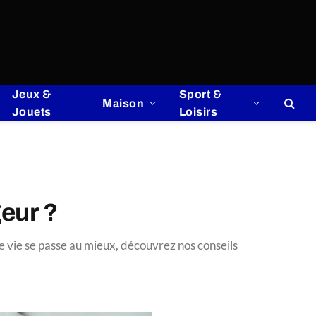
Jeux &
Sport &
Maison
Jouets
Loisirs
geur ?
e vie se passe au mieux, découvrez nos conseils