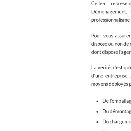
Celle-ci représ
Déménagement. G
professionnalisme
Pour vous assurer 
dispose ou non de 
dont dispose l’agen
La vérité, c’est qu
d’une entreprise.
moyens déployés po
De l’emballag
Du démontage
Du chargement