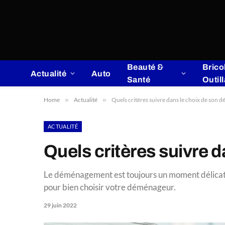
Beauté &
Brico
Actualité
Auto
Santé
Outil
Home
»
Actualité
»
Quels critères suivre dans le choix de son 
ACTUALITÉ
Quels critères suivre 
Le déménagement est toujours un moment délicat pl
pour bien choisir votre déménageur.
29 juin 2022