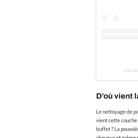
Une pub
D’où vient 
Le nettoyage de p
vient cette couche 
buffet ? La poussi
cheveux et même de