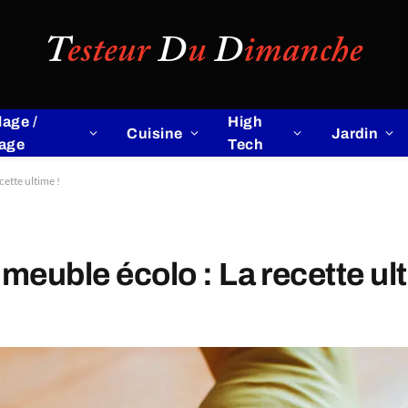
lage /
High
Cuisine
Jardin
lage
Tech
ette ultime !
meuble écolo : La recette ult