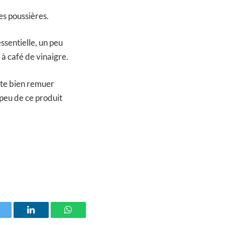
es poussières.
essentielle, un peu
e à café de vinaigre.
uite bien remuer
 peu de ce produit
witter
LinkedIn
WhatsApp