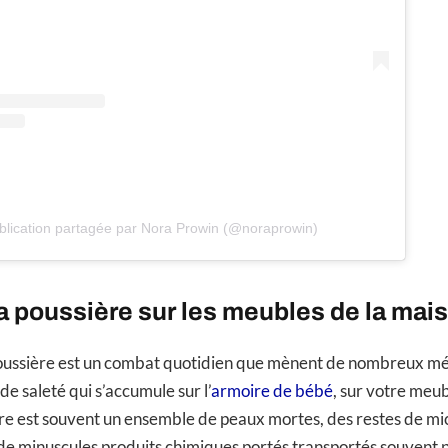
lication partagée par Nora Prowin (@noraprowin)
la poussière sur les meubles de la mai
oussière est un combat quotidien que mènent de nombreux mé
de saleté qui s’accumule sur l’
armoire de bébé
, sur votre meu
ère est souvent un ensemble de peaux mortes, des restes de mi
 minuscules produits chimiques portés transportés souvent pa