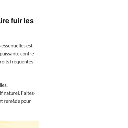
re fuir les
essentielles est
 puissante contre
droits fréquentés
les.
f naturel. Faites-
ant remède pour