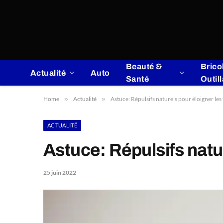
Beauté &
Brico
Actualité
Auto
Santé
Outil
Home
»
Actualité
»
Astuce: Répulsifs naturels pour éloigner le
ACTUALITÉ
Astuce: Répulsifs natu
25 juin 2022