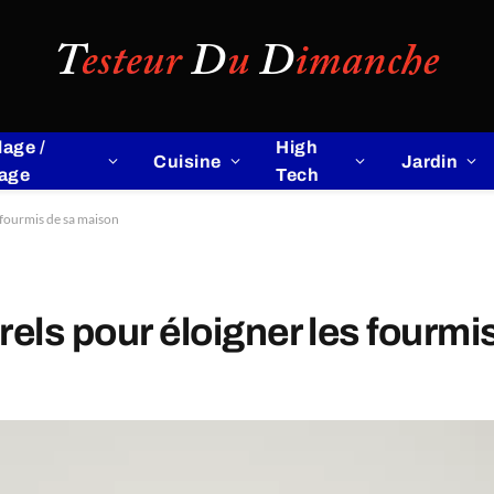
lage /
High
Cuisine
Jardin
lage
Tech
s fourmis de sa maison
rels pour éloigner les fourmi