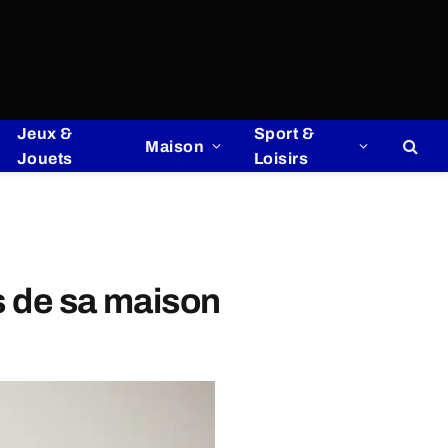
Jeux &
Sport &
Maison
Jouets
Loisirs
s de sa maison