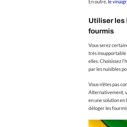
En outre,
le vinaig
Utiliser les
fourmis
Vous serez certain
très insupportable
elles. Choisissez l
par les nuisibles po
Vous n’êtes pas con
Alternativement, vo
en une solution en
déloger les fourmi