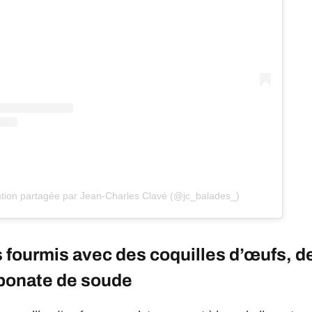
tion partagée par Jean-Charles Clavé (@jc_balades_)
 fourmis avec des coquilles d’œufs, d
rbonate de soude