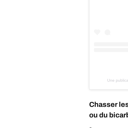
Une publica
Chasser les
ou du bica