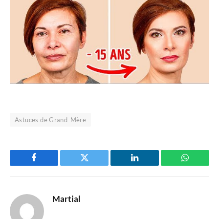
Astuces de Grand-Mère
Facebook
Twitter
LinkedIn
WhatsAp
Martial